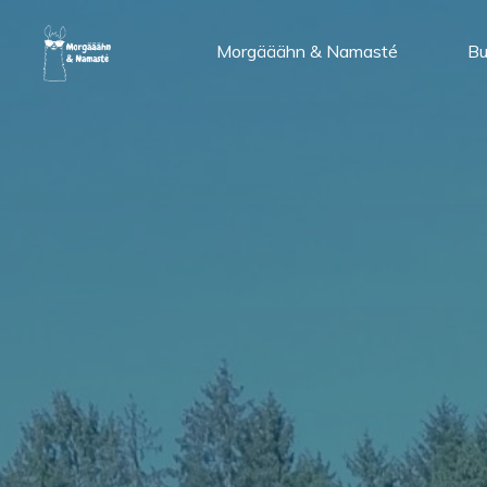
Zum
Inhalt
Morgääähn & Namasté
Bu
springen