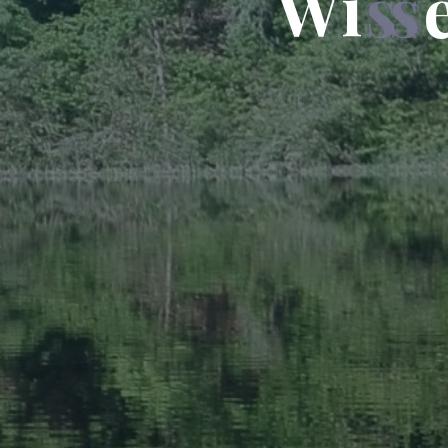
W
i
s
s