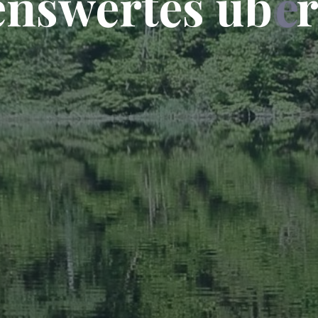
e
n
s
w
e
r
t
e
s
ü
b
e