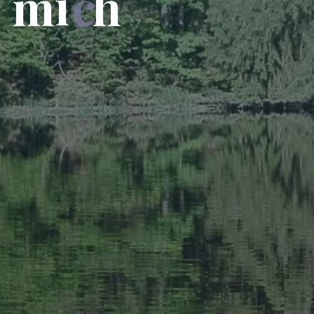
r
m
i
c
h