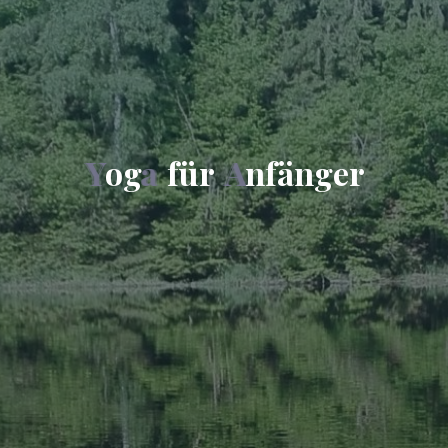
Y
o
g
a
f
ü
r
A
n
f
ä
n
g
e
r